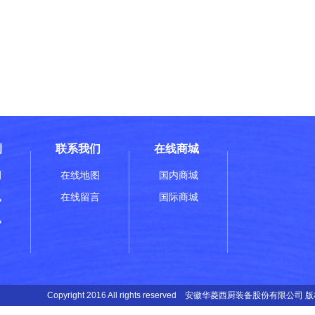
例
联系我们
在线商城
例
在线地图
国内商城
讯
在线留言
国际商城
讯
Copyright 2016 All rights reserved 安徽华菱西厨装备股份有限公司