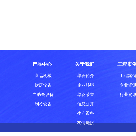
产品中心
关于我们
工程案
食品机械
华菱简介
工程案
厨房设备
企业环境
企业资
自助餐设备
华菱荣誉
行业资
制冷设备
信息公开
生产设备
友情链接