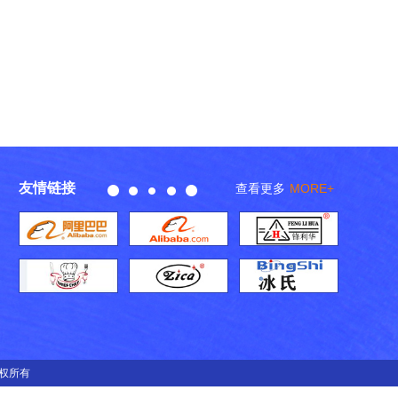
友情链接
查看更多
MORE+
 版权所有