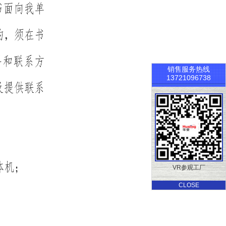
销售服务热线
13721096738
VR参观工厂
CLOSE