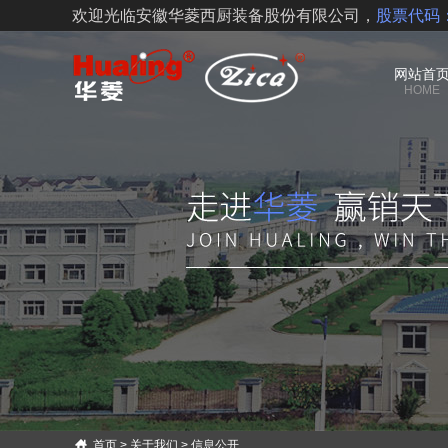
欢迎光临安徽华菱西厨装备股份有限公司，
股票代码：
网站首
HOME
首页
>
关于我们
>
信息公开